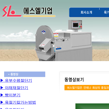
▶ 유부수평절단기
▶ 야채채절단기
▶ 빵이분기
▶ 육절기칼가는방법